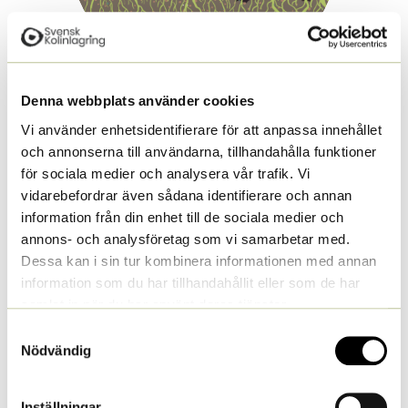
Denna webbplats använder cookies
Vi använder enhetsidentifierare för att anpassa innehållet
och annonserna till användarna, tillhandahålla funktioner
Denna delkurs är baserad på BSAGs kurs
Grunderna i
för sociala medier och analysera vår trafik. Vi
regenerativt jordbruk
.
vidarebefordrar även sådana identifierare och annan
information från din enhet till de sociala medier och
Texten i del 1, Minimera jordbearbetningen, är omskriven och
anpassad till svensk kontext av Hermann Leggedör, rådgivare.
annons- och analysföretag som vi samarbetar med.
Faktagranskning har utförts av Thomas Keller, SLU Professor
Dessa kan i sin tur kombinera informationen med annan
vid Institutionen för mark och miljö; Mark och miljö,
information som du har tillhandahållit eller som de har
Markmekanik och jordbearbetning.
samlat in när du har använt deras tjänster.
Texten i del 2, Växtskydd, är omskriven och anpassad till
Samtyckesval
svensk kontext av Josefina Bergsten, Soil Food Web lab tech
Nödvändig
analyst. Faktagranskning har utförts av Sara Hallin,
SLU Professor vid Institutionen för skoglig mykologi och
växtpatologi; Markmikrobiologi.
Inställningar