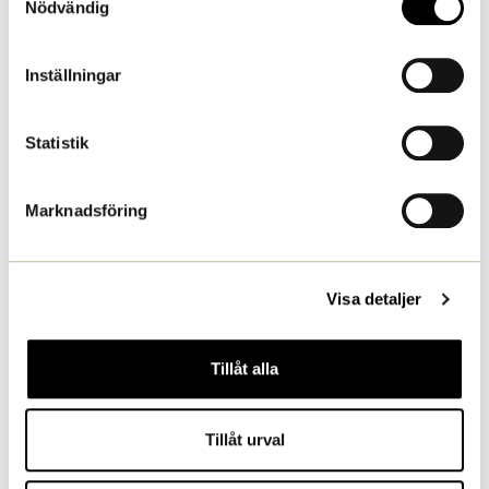
Nödvändig
Avsnitt innehåll
Inställningar
0/2 Steg
0% SLUTFÖRT
Statistik
Ekosystemtjänster och markfunktioner
Marknadsföring
Marksammansättning
Visa detaljer
Tillåt alla
Tillbaka till Kurs
Tillåt urval