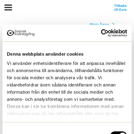
Tillbaka
till Kurs
Nästa Ämne
Denna webbplats använder cookies
Vi använder enhetsidentifierare för att anpassa innehållet
Du måste registrera dig och logga in för att kunna göra
och annonserna till användarna, tillhandahålla funktioner
ett quiz, genomföra hela kursen samt för att kunna få
för sociala medier och analysera vår trafik. Vi
ett diplom.
vidarebefordrar även sådana identifierare och annan
Logga in
Registrering
information från din enhet till de sociala medier och
annons- och analysföretag som vi samarbetar med.
Den livsviktiga marken
Dessa kan i sin tur kombinera informationen med annan
information som du har tillhandahållit eller som de har
samlat in när du har använt deras tjänster.
Samtyckesval
Marken
Den livsviktiga marken