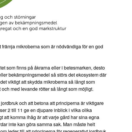
tt främja mikroberna som är nödvändiga för en god
tet som finns på åkrarna eller i betesmarken, desto
 eller bekämpningsmedel så störs det ekosystem där
et viktigt att skydda mikroberna så långt som
kt och med levande rötter så långt som möjligt.
 jordbruk och att betona att principerna är viktigare
 2 till 11 ge en djupare inblick i vilka olika
gt att komma ihåg är att varje gård har sina egna
 gårdar inte kan göra samma sak. Man måste helt
leder till att principerna för regenerativt jordbruk