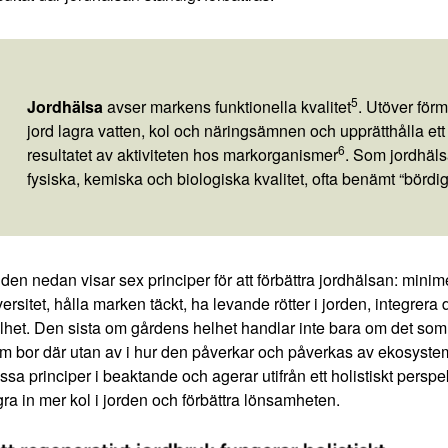
5
Jordhälsa
avser markens funktionella kvalitet
. Utöver för
jord lagra vatten, kol och näringsämnen och upprätthålla e
6
resultatet av aktiviteten hos markorganismer
. Som jordhäl
fysiska, kemiska och biologiska kvalitet, ofta benämt “bördi
lden nedan visar sex principer för att förbättra jordhälsan: mi
versitet, hålla marken täckt, ha levande rötter i jorden, integrera
lhet. Den sista om gårdens helhet handlar inte bara om det som
m bor där utan av i hur den påverkar och påverkas av ekosyst
ssa principer i beaktande och agerar utifrån ett holistiskt perspekti
gra in mer kol i jorden och förbättra lönsamheten.