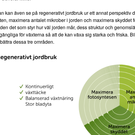
n kan även se på regenerativt jordbruk ur ett annat perspektiv 
lten, maximera antalet mikrober i jorden och maximera skyddet 
rden det som styr hur väl jorden mår, dess struktur och genoms
llgängliga för växterna så att de kan växa sig starka och friska. B
rbättra dessa tre områden.