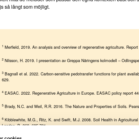
ljs så långt som möjligt.
1
Merfield, 2019. An analysis and overview of regenerative agriculture. Repo
2
Nilsson, H. 2019. I presentation av Greppa Näringens kolmodell – Odlingsper
3
Bagnall et al. 2022. Carbon-sensitive pedotransfer functions for plant avail
629.
4
EASAC. 2022. Regenerative Agriculture in Europe. EASAC policy report 44,
5
Brady, N.C. and Weil, R.R. 2016. The Nature and Properties of Soils. Pear
6
Kibblewhite, M.G., Ritz, K. and Swift, M.J. 2008. Soil Health in Agricultura
London. B, 363, 685-701.
r cookies
7
Lal, R. 2016. Soil health and carbon management.
Food and Energy Securi