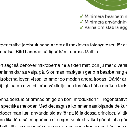
generativt jordbruk handlar om att maximera fotosyntesen för a
rdhälsa. Bild baserad på figur från Tuomas Mattila.
rt sagt så behöver mikroberna hela tiden mat, och ju mer diversi
r finns där att välja på. Stör man markytan genom bearbetning
kroberna lever; vissa kommer dö medan andra frodas. Därför är d
jligt, ha en diversifierad växtföljd och försöka hålla marken täc
nna delkurs är ämnad att ge en kort introduktion till regenerativt
 specifika metoder. Med det sagt så kommer nästföljande delkurser
toder man kan använda sig av för att följa dessa principer. Vikti
ecifika förutsättningar och sin egen kontext, vilket gör att alla
kelt hitta de metoder som passar den egna kontexten bäst och som 