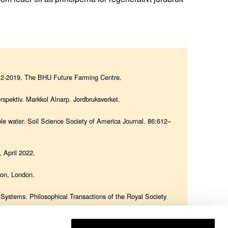
rt 2-2019. The BHU Future Farming Centre.
spektiv. Markkol Alnarp. Jordbruksverket.
able water. Soil Science Society of America Journal. 86:612–
 April 2022.
son, London.
l Systems. Philosophical Transactions of the Royal Society
. 5(3): 212–222.
ty