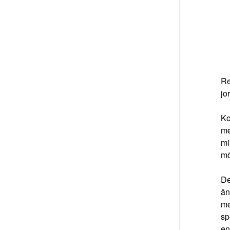
Re
jo
Ko
me
mi
mö
De
än
me
sp
en