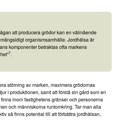
mågan att producera grödor kan en välmående
tt mångsidigt organismsamhälle. Jordhälsa är
sans komponenter betraktas ofta markens
7
ghet”
.
nimera störning av marken, maximera grödornas
 djur i produktionen, samt att förstå sin gård som en
 finns inom fastighetens gränser och personerna
emen och människorna runtomkring. Tar man alla
v så finns potential till att förbättra jordhälsan,