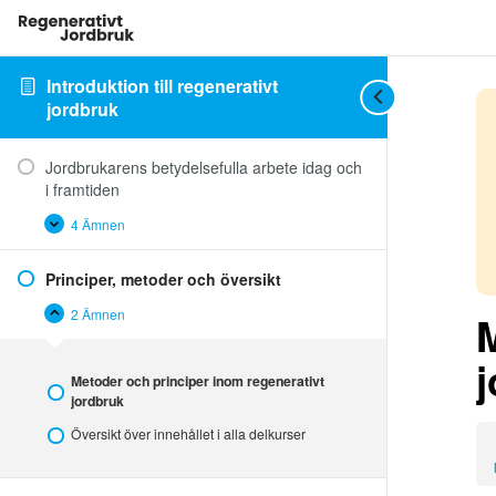
Introduktion till regenerativt
jordbruk
Jordbrukarens betydelsefulla arbete idag och
i framtiden
4 Ämnen
Jordbrukarens
Expandera
betydelsefulla
arbete
Principer, metoder och översikt
idag
och
i
2 Ämnen
M
Principer,
Minimera
framtiden
metoder
och
översikt
Metoder och principer inom regenerativt
jordbruk
Översikt över innehållet i alla delkurser