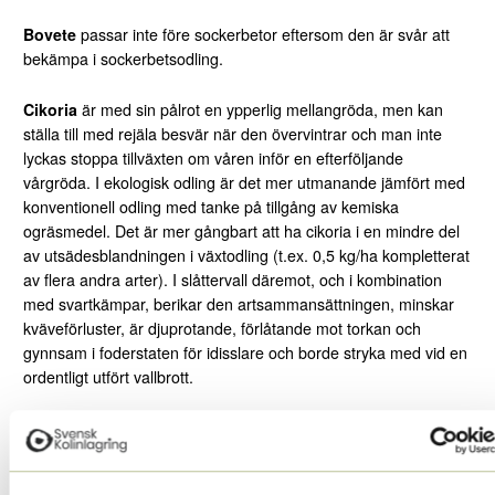
Bovete
passar inte före sockerbetor eftersom den är svår att
bekämpa i sockerbetsodling.
Cikoria
är med sin pålrot en ypperlig mellangröda, men kan
ställa till med rejäla besvär när den övervintrar och man inte
lyckas stoppa tillväxten om våren inför en efterföljande
vårgröda. I ekologisk odling är det mer utmanande jämfört med
konventionell odling med tanke på tillgång av kemiska
ogräsmedel. Det är mer gångbart att ha cikoria i en mindre del
av utsädesblandningen i växtodling (t.ex. 0,5 kg/ha kompletterat
av flera andra arter). I slåttervall däremot, och i kombination
med svartkämpar, berikar den artsammansättningen, minskar
kväveförluster, är djuprotande, förlåtande mot torkan och
gynnsam i foderstaten för idisslare och borde stryka med vid en
ordentligt utfört vallbrott.
Oljerättika
, i synnerhet som ledart i en mellangröda, är
portförbjuden i växtföljder med oljeväxter på grund av risken för
uppförökning av klumprotsjuka. Mångfaldsblandningar