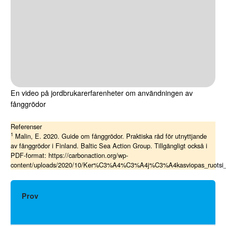
En video på jordbrukarerfarenheter om användningen av
fånggrödor
Referenser
1
Malin, E. 2020. Guide om fånggrödor. Praktiska råd för utnyttjande
av fånggrödor i Finland. Baltic Sea Action Group. Tillgängligt också i
PDF-format: https://carbonaction.org/wp-
content/uploads/2020/10/Ker%C3%A4%C3%A4j%C3%A4kasviopas_ruotsi
Prov