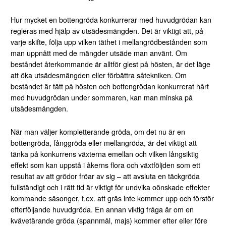
Hur mycket en bottengröda konkurrerar med huvudgrödan kan
regleras med hjälp av utsädesmängden. Det är viktigt att, på
varje skifte, följa upp vilken täthet i mellangrödbestånden som
man uppnått med de mängder utsäde man använt. Om
beståndet återkommande är alltför glest på hösten, är det läge
att öka utsädesmängden eller förbättra såtekniken. Om
beståndet är tätt på hösten och bottengrödan konkurrerat hårt
med huvudgrödan under sommaren, kan man minska på
utsädesmängden.
När man väljer kompletterande gröda, om det nu är en
bottengröda, fånggröda eller mellangröda, är det viktigt att
tänka på konkurrens växterna emellan och vilken långsiktig
effekt som kan uppstå i åkerns flora och växtföljden som ett
resultat av att grödor fröar av sig – att avsluta en täckgröda
fullständigt och i rätt tid är viktigt för undvika oönskade effekter
kommande säsonger, t.ex. att gräs inte kommer upp och förstör
efterföljande huvudgröda. En annan viktig fråga är om en
kvävetärande gröda (spannmål, majs) kommer efter eller före