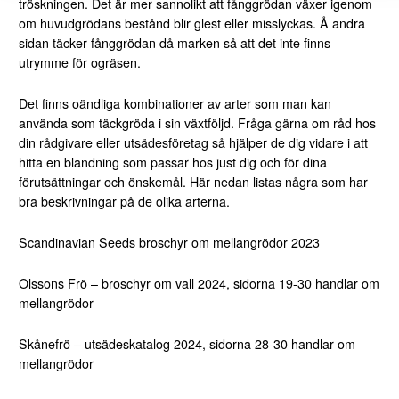
tröskningen. Det är mer sannolikt att fånggrödan växer igenom
om huvudgrödans bestånd blir glest eller misslyckas. Å andra
sidan täcker fånggrödan då marken så att det inte finns
utrymme för ogräsen.
Det finns oändliga kombinationer av arter som man kan
använda som täckgröda i sin växtföljd. Fråga gärna om råd hos
din rådgivare eller utsädesföretag så hjälper de dig vidare i att
hitta en blandning som passar hos just dig och för dina
förutsättningar och önskemål. Här nedan listas några som har
bra beskrivningar på de olika arterna.
Scandinavian Seeds broschyr om mellangrödor 2023
Olssons Frö – broschyr om vall 2024, sidorna 19-30 handlar om
mellangrödor
Skånefrö – utsädeskatalog 2024, sidorna 28-30 handlar om
mellangrödor