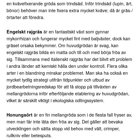
en kvävefixerande gröda som trindsäd. Inför trindsäd (lupin, ärt,
bönor) behöver man inte fixera extra mycket kväve; då är gräs-/
örtarter att föredra.
Engelskt rajgräs
är en fantastiskt växt som gynnar
mykorrhizan och fungerar mycket fint med baljväxter, dock kan
gräset orsaka bekymmer. Om huvudgrödan är svag, kan
engelskt rajgräs bilda en matta och till och med börja fröa av
sig. Tillsammans med italienskt rajgräs har det blivit ett problem
i andra länder att kemiskt hålla den under kontroll. Flera olika
arter i en blandning minskar problemet. Man ska ha också en
mycket tydlig strategi utifrån tidpunkter och utbud av
jordbearbetningsredskap för att få stopp på tillväxten av
mellangrödorna inför efterföljande etablering av huvudgrödan,
vilket är särskilt viktigt i ekologiska odlingssystem.
Honungsört
är en fin mellangröda som i de flesta fall fryser av,
men man får inte låta den fröa av sig. Det gäller att bevaka
utvecklingen och sätta stopp vid behov med vält, crimper,
rullkniv eller betesputs.