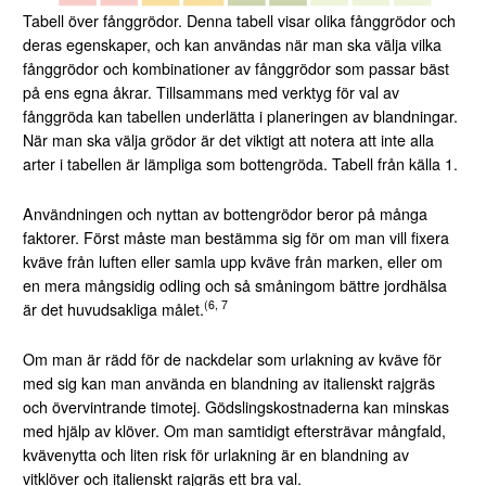
Tabell över fånggrödor. Denna tabell visar olika fånggrödor och
deras egenskaper, och kan användas när man ska välja vilka
fånggrödor och kombinationer av fånggrödor som passar bäst
på ens egna åkrar. Tillsammans med verktyg för val av
fånggröda kan tabellen underlätta i planeringen av blandningar.
När man ska välja grödor är det viktigt att notera att inte alla
arter i tabellen är lämpliga som bottengröda. Tabell från källa 1.
Användningen och nyttan av bottengrödor beror på många
faktorer. Först måste man bestämma sig för om man vill fixera
kväve från luften eller samla upp kväve från marken, eller om
en mera mångsidig odling och så småningom bättre jordhälsa
(6, 7
är det huvudsakliga målet.
Om man är rädd för de nackdelar som urlakning av kväve för
med sig kan man använda en blandning av italienskt rajgräs
och övervintrande timotej. Gödslingskostnaderna kan minskas
med hjälp av klöver. Om man samtidigt eftersträvar mångfald,
kvävenytta och liten risk för urlakning är en blandning av
vitklöver och italienskt rajgräs ett bra val.