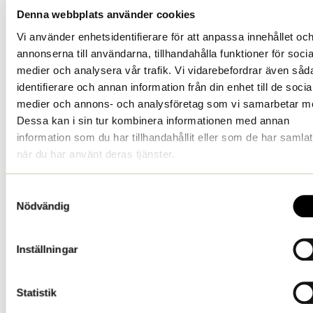
bestående av många olika arter kan vara ett mycket bättre
Denna webbplats använder cookies
alternativ med hänseende till diversitet i rotutvecklingen i
bredden och på djupet. Liknande gäller för senap som
Vi använder enhetsidentifierare för att anpassa innehållet oc
mellangröda. Om man odlar oljerättika, så är det bäst att ställa
annonserna till användarna, tillhandahålla funktioner för socia
kvävenäring i form av till exempel kvävefixerande luddvicker
medier och analysera vår trafik. Vi vidarebefordrar även såd
som kompletterande gröda till förfogande. Detta gör att
identifierare och annan information från din enhet till de socia
oljerättikan utvecklas bäst.
medier och annons- och analysföretag som vi samarbetar m
Dessa kan i sin tur kombinera informationen med annan
information som du har tillhandahållit eller som de har samlat
Knäpparlarver
när du har använt deras tjänster.
Det är viktigt att notera att valliknande miljöer under
längre sammanhängande perioder ökar risken för
Samtyckesval
Nödvändig
knäpparlarver, vilket kan vara problematiskt i odling av
t.ex. matpotatis och majs. Allt som liknar vall, som
gräsarter, främjar knäpparlarverna eller ger dem ett
Inställningar
boställe som värdplanta, till exempel kvickrot. Även
annan grönsaksodling kan angripas. Det är därför viktigt
med avbrott och bearbetning emellanåt för att störa den
Statistik
vanligtvis 3-5-åriga utvecklingscyklen hos