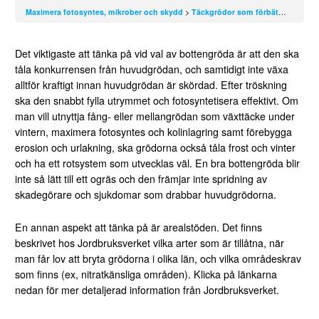
Maximera fotosyntes, mikrober och skydd
Täckgrödor som förbättrar jordhälsan
Det viktigaste att tänka på vid val av bottengröda är att den ska
tåla konkurrensen från huvudgrödan, och samtidigt inte växa
alltför kraftigt innan huvudgrödan är skördad. Efter tröskning
ska den snabbt fylla utrymmet och fotosyntetisera effektivt. Om
man vill utnyttja fång- eller mellangrödan som växttäcke under
vintern, maximera fotosyntes och kolinlagring samt förebygga
erosion och urlakning, ska grödorna också tåla frost och vinter
och ha ett rotsystem som utvecklas väl. En bra bottengröda blir
inte så lätt till ett ogräs och den främjar inte spridning av
skadegörare och sjukdomar som drabbar huvudgrödorna.
En annan aspekt att tänka på är arealstöden. Det finns
beskrivet hos Jordbruksverket vilka arter som är tillåtna, när
man får lov att bryta grödorna i olika län, och vilka områdeskrav
som finns (ex, nitratkänsliga områden). Klicka på länkarna
nedan för mer detaljerad information från Jordbruksverket.