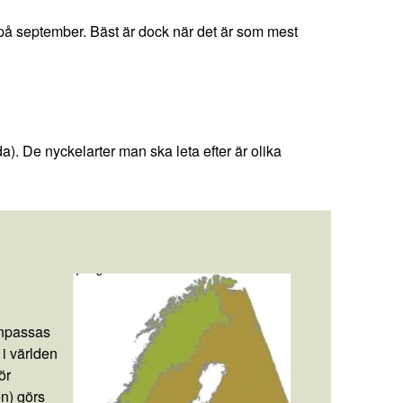
på september. Bäst är dock när det är som mest
). De nyckelarter man ska leta efter är olika
anpassas
 i världen
ör
en) görs