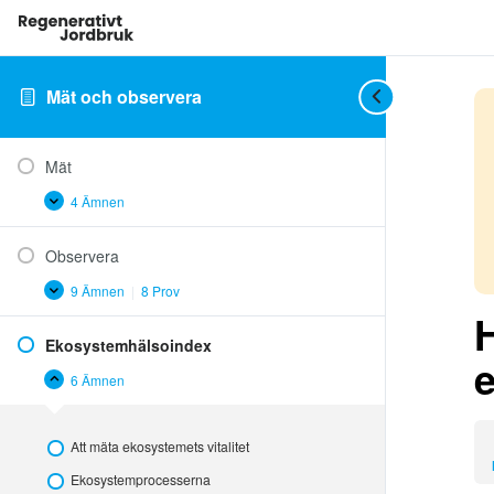
Mät och observera
Mät
4 Ämnen
Mät
Expandera
Observera
9 Ämnen
|
8 Prov
Observera
Expandera
Ekosystemhälsoindex
6 Ämnen
Ekosystemhälsoindex
Minimera
Att mäta ekosystemets vitalitet
Ekosystemprocesserna