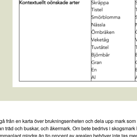
gå från en karta över brukningsenheten och dela upp mark som
an träd och buskar, och åkermark. Om bete bedrivs i skogsmar
mmanlagt mindre än tio procent av arealen behöver inte tas med, 