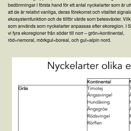
bedömningar i första hand för ett antal nyckelarter som är ut
att de är relativt vanliga, deras förekomst och vitalitet signa
ekosystemfunktion och de tillför värde som betesväxter. Vilk
som används som nyckelarter anpassas efter ekoregion. I S
vi fyra ekoregioner från söder till norr – grön=kontinental,
röd=nemoral, mörkgul=boreal, och gul=alpin nord.