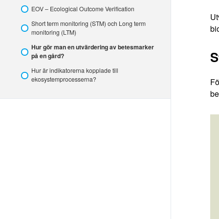
EOV – Ecological Outcome Verification
Ut
Short term monitoring (STM) och Long term
bi
monitoring (LTM)
Hur gör man en utvärdering av betesmarker
S
på en gård?
Hur är indikatorerna kopplade till
ekosystemprocesserna?
Fö
be