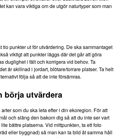
 det kan vara viktiga om de utgör naturtyper som man
tio punkter ut för utvärdering. De ska sammantaget
så viktigt att punkter läggs där det går att göra
 duglighet i fält och korrigera vid behov. Ta
 är skillnad i jordart, blötare/torrare platser. Ta helt
ternativt följa så att de inte försämras.
h börja utvärdera
 arter som du ska leta efter i din ekoregion. För att
emål och släng den bakom dig så att du inte ser vart
te bättre platserna. Vid mittpunkten, ta ett foto
tt träd eller byggnad) så man kan ta bild åt samma håll