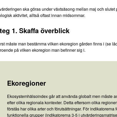
värderingen ska göras under växtsäsong mellan maj och slutet 
ologisk aktivitet, alltså oftast innan midsommar.
teg 1. Skaffa överblick
rst måste man bestämma vilken ekoregion gården finns i (se låda
roende på vilken ekoregion man befinner sig i.
Ekoregioner
Ekosystemhälsoindex går att använda globalt men måste 
efter olika regionala kontexter. Detta eftersom olika regioner
förstås har olika arter och förutsättningar. För indikatorerna f
funktionella grupper (indikatorerna 3-5 i utvärderingsmatris