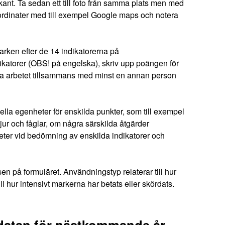
kant. Ta sedan ett till foto från samma plats men med
oordinater med till exempel Google maps och notera
rken efter de 14 indikatorerna på
katorer
(OBS! på engelska), skriv upp poängen för
göra arbetet tillsammans med minst en annan person
ella egenheter för enskilda punkter, som till exempel
djur och fåglar, om några särskilda åtgärder
ter vid bedömning av enskilda indikatorer och
n på formuläret. Användningstyp relaterar till hur
l hur intensivt markerna har betats eller skördats.
datan för nästkommande år