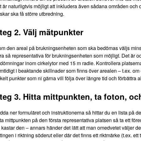
t är naturligtvis möjligt att inkludera även sådana områden och
skar ska få större utbredning.
teg 2. Välj mätpunkter
om den areal på brukningsenheten som ska bedömas väljs minst 
ra så representativa för brukningsenheten som möjligt. Det är ock
dömningar inom cirkelytor med 15 m radie. Kontrollera platsernas
mtidigt i beaktande skillnader som finns över arealen – t.ex. om det
kelt punkter som ni gärna vill följa över längre tid och förbättra al
teg 3. Hitta mittpunkten, ta foton, oc
dda ner
formuläret
och
instruktionerna
så hittar du en lista på de
tta mittpunkten på den första representativa platsen så ta ett för
 kastar den – annars händer det lätt att man omedvetet väljer de li
tingen i riktning söderut eller där det finns ett riktmärke (t.ex. e