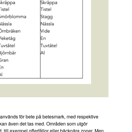
 används för bete på betesmark, med respektive
k kan även det tas med. Områden som utgör
till exempel offerfållor eller bäcknära zoner. Men