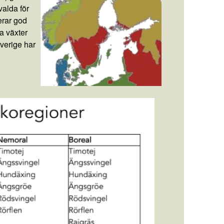
valda för
lerar god
a växter
verige har