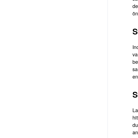
de
ön
S
In
va
be
sa
en
S
La
hi
du
an