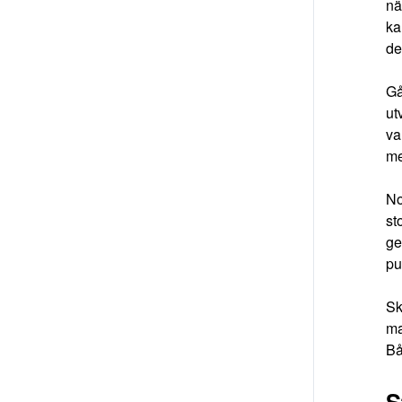
nä
ka
de
Gå
ut
va
me
No
st
ge
pu
Sk
ma
Bå
S