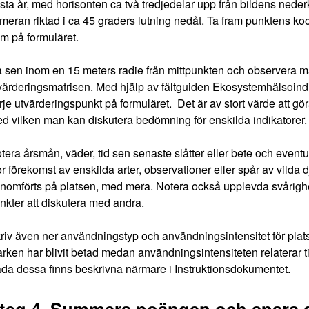
sta år, med horisonten ca två tredjedelar upp från bildens neder
meran riktad i ca 45 graders lutning nedåt. Ta fram punktens k
m på formuläret.
 sen inom en 15 meters radie från mittpunkten och observera ma
värderingsmatrisen. Med hjälp av fältguiden
Ekosystemhälsoindi
rje utvärderingspunkt på formuläret. Det är av stort värde att 
d vilken man kan diskutera bedömning för enskilda indikatorer.
tera årsmån, väder, tid sen senaste slåtter eller bete och eventu
or förekomst av enskilda arter, observationer eller spår av vilda 
nomförts på platsen, med mera. Notera också upplevda svårighe
nkter att diskutera med andra.
riv även ner användningstyp och användningsintensitet för platse
rken har blivit betad medan användningsintensiteten relaterar til
da dessa finns beskrivna närmare i
Instruktionsdokumentet
.
teg 4. Summera poängen och spara 