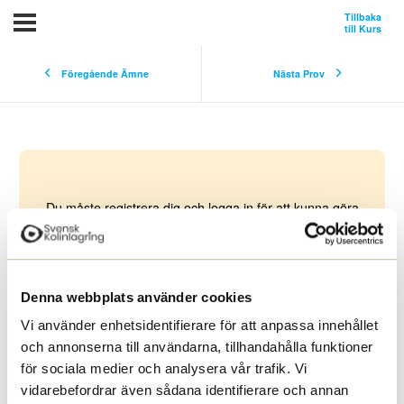
Tillbaka
till Kurs
Föregående Ämne
Nästa Prov
Du måste registrera dig och logga in för att kunna göra
ett quiz, genomföra hela kursen samt för att kunna få
ett diplom.
Logga in
Registrering
Denna webbplats använder cookies
Odlingstester
Vi använder enhetsidentifierare för att anpassa innehållet
och annonserna till användarna, tillhandahålla funktioner
för sociala medier och analysera vår trafik. Vi
vidarebefordrar även sådana identifierare och annan
Mät och observera
Observera
Odlingstester