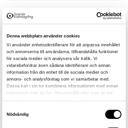
En fungerande dränering är viktig för jordens bördighet.
Nackdiken och utfallsdiken ska hållas öppna och man ska hålla
koll på deras vattenflöde.
Denna webbplats använder cookies
Vi använder enhetsidentifierare för att anpassa innehållet
och annonserna till användarna, tillhandahålla funktioner
När underhållet av täckdikena ska skötas kan dessa
för sociala medier och analysera vår trafik. Vi
frågor vara vägledande i vad som behöver åtgärdas:
vidarebefordrar även sådana identifierare och annan
Är utfallsöppningarna öppna?
information från din enhet till de sociala medier och
Fungerar uppsamlingsbrunnarna?
annons- och analysföretag som vi samarbetar med.
Är dräneringshöjden tillräcklig?
Dessa kan i sin tur kombinera informationen med annan
Är vattenflödet tillräckligt, dvs. 1
information som du har tillhandahållit eller som de har
liter/sekund/hektar?
samlat in när du har använt deras tjänster.
Finns det träd på dikesrenarna som står för nära
Samtyckesval
täckdikena? Träd ska tas ner eller deras
Nödvändig
rotsystem skäras av på ca 15 meters radie från
täckdikena