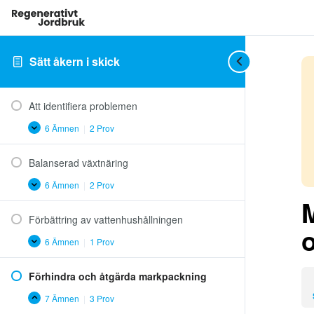
Sätt åkern i skick
Att identifiera problemen
6 Ämnen
|
2 Prov
Att
Expandera
identifiera
problemen
Balanserad växtnäring
6 Ämnen
|
2 Prov
Balanserad
Expandera
växtnäring
M
Förbättring av vattenhushållningen
o
6 Ämnen
|
1 Prov
Förbättring
Expandera
av
vattenhushållningen
Förhindra och åtgärda markpackning
7 Ämnen
|
3 Prov
Förhindra
Minimera
och