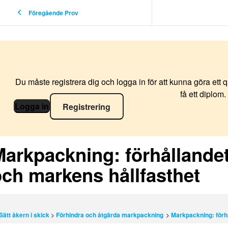
Föregående Prov
Du måste registrera dig och logga in för att kunna göra ett 
få ett diplom.
Logga in
Registrering
arkpackning: förhållande
ch markens hållfasthet
Sätt åkern i skick
Förhindra och åtgärda markpackning
Markpackning: förh