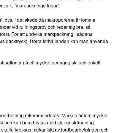
n, s.k. “marpackningsringar”.
ig”, dvs. i det skede då makroporerna är tomma
nder vid rullningsprov och reder sig bra, så
störst. För att undvika markpackning i sådana
ars däcktryck). I torra förhållanden kan man använda
situationer på ett mycket pedagogiskt och enkelt
bearbetning rekommenderas: Marken är torr, mycket
t och kan bara brytas med stor ansträngning.
 skulle krossas mekaniskt av jordbearbetningen och