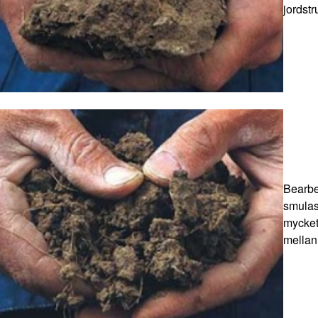
jordstr
Bearbe
smulas
mycket
mellan 