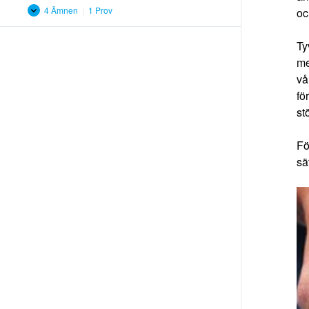
4 Ämnen
|
1 Prov
oc
Sammanfattning:
Expandera
åtgärder
som
Ty
förbättrar
jordhälsan
me
vå
fö
st
Fö
sät