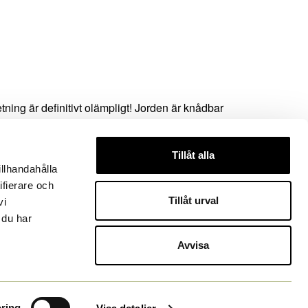
ning är definitivt olämpligt! Jorden är knådbar
ldning), till och med nästan mosig.
Tillåt alla
illhandahålla
ifierare och
Tillåt urval
vi
 du har
Avvisa
Nästa Ämne
ring