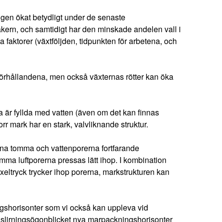
ngen ökat betydligt under de senaste
kern, och samtidigt har den minskade andelen vall i
 faktorer (växtföljden, tidpunkten för arbetena, och
sförhållandena, men också växternas rötter kan öka
a är fyllda med vatten (även om det kan finnas
orr mark har en stark, valvliknande struktur.
erna tomma och vattenporerna fortfarande
omma luftporerna pressas lätt ihop. I kombination
xeltryck trycker ihop porerna, markstrukturen kan
shorisonter som vi också kan uppleva vid
i slirningsögonblicket nya marpackningshorisonter