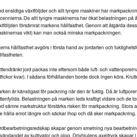
d ensidiga växtföljder och allt tyngre maskiner har markpackni
cennierna. De allt tyngre maskinerna har ökat belastningen på å
xtföljden försämrat markens hållfasthet. Genom att åtgärda dessa
skinernas vikt) kan man också minska markpackningen.
erns hållfasthet avgörs i första hand av jordarten och fuktighet
llfastheten.
ttendränkt jord packas inte eftersom både luft- och vattenporern
ftfickor kvar). I sådana förhållanden borde dock ingen köra. Krutt
rken är känsligast för packning när den är fuktig. Då är luftpor
ttenfyllda. Belastningen på marken leds kraftigt vidare och de t
d sämre markstruktur förstärks risken för markpackning. Stora a
te hålla emot längre och säckar ihop och då sker markpackning.
rdbearbetningsredskap skapar genom smetning nya bearbetning
vändandet av kultivator och plog. Drivhjulens axeltryck skapar 