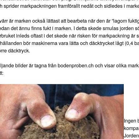
h sprider markpackningen framförallt nedåt och sidledes i marke
värr är marken också lättast att bearbeta när den är ”lagom fukt
dan det ännu finns fukt i marken. I detta skede smulas jorden sö
rbruket inleds oftast i det skede när risken för markpackning är 
rhållanden bör maskinerna vara lätta och däcktrycket lågt (0,4 b
örre däcktryck.
ljande bilder är tagna från
bodenproben.ch
och visar olika mark
t:
Ingen 
kompak
Jorden